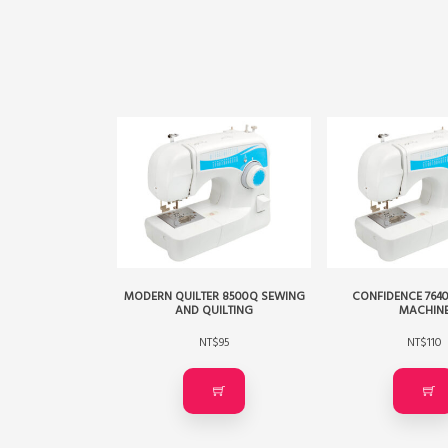
MODERN QUILTER 8500Q SEWING
CONFIDENCE 764
AND QUILTING
MACHIN
NT$
95
NT$
110