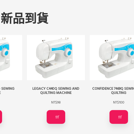
新品到貨
0 SEWING
LEGACY C440Q SEWING AND
CONFIDENCE 7469Q SEWI
E
QUILTING MACHINE
QUILTING
NT$
98
NT$
100