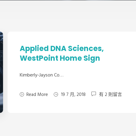
Applied DNA Sciences,
WestPoint Home Sign
Kimberly-Jayson Co…
Read More
19 7 月, 2018
有 2 則留言