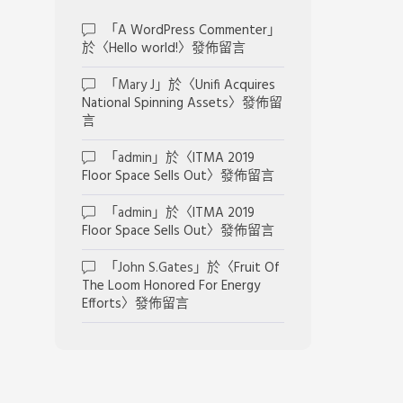
「
A WordPress Commenter
」
於〈
Hello world!
〉發佈留言
「
Mary J
」於〈
Unifi Acquires
National Spinning Assets
〉發佈留
言
「
admin
」於〈
ITMA 2019
Floor Space Sells Out
〉發佈留言
「
admin
」於〈
ITMA 2019
Floor Space Sells Out
〉發佈留言
「
John S.Gates
」於〈
Fruit Of
The Loom Honored For Energy
Efforts
〉發佈留言